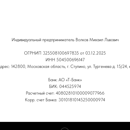
Индивидуальный предприниматель Волков Михаил Львович
ОГРНИП 325508100697835 от 03.12.2025
ИНН 504500696147
рес: 142800, Московская область, г. Ступино, ул. Тургенева д. 15/24, 
Банк: АО «Т-Банк»
БИК: 044525974
Расчетный счет: 40802810100009077966
Корр. счет Банка: 30101810145250000974