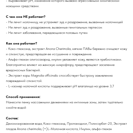
- Выравнивает pH, изменение которого вызвано агрессивными химическими
моющими средствами.
С чем она НЕ работает?
- Не лечит молочницу, не устраняет зуд и раздражение, вызванные молочницей
- Не лечит зуд и раздражение, вызванные генитальным герпесом
- Не лечит заболевания, передающиеся половым путем
Как она работает?
- Коко-глюкозид, экстракт Anona Cherimolia, мягкие ПАВы бережно очищают кожу
и слизистую, предотвращая ее иссушение и повреждение.
- Альфа-глюкан олигосахарид, инулин увлажняет кожу, являются пребиотиками.
Благоприятно влияют на женскую микрофлору, предотвращают заселение
вредоносных бактерий.
- Экстракт коры Magnolia officinalis способствует быстрому заживлению
повреждений слизистой.
- L-изомер молочной кислоты поддерживает pH влагалища на уровне 3,7
Способ применения:
Нанесите пенку массажными движениями на интимные зоны, затем тщательно
смойте водой
Состав:
Деионизированная вода, Коко-глюкозид, Пропанодиол, Полисорбат-20, Экстракт
плодов Anona cherimolia, (+)L-Молочная кислота, Инулин, альфа-глюкан