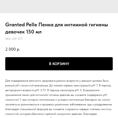
Granted Pelle Пенка для интимной гигиены
девочек 150 мл
SKU:
GP-017
2 000
р.
В КОРЗИНУ
Для поддержания женского здоровья в разном возрасте у женщин должен быть
разный pH слизистой влагалища. До начала первых менструаций pH 7. В период
детородного возраста pH 3,75. В период менопаузы pH 5. В результате
применения пенки для интимной гигиены девочек вы сможете поддержать pH
слизистой 7, при котором патогенные и условно патогенные бактерии не смогут
заселяться, размножаться и вызывать различные заболевания, зуд и раздражение.
Благодаря специальной формуле вы сможете сохранить первую степень чистоты
слизистой, которая обеспечит крепкий иммунитет девочек. Благодаря