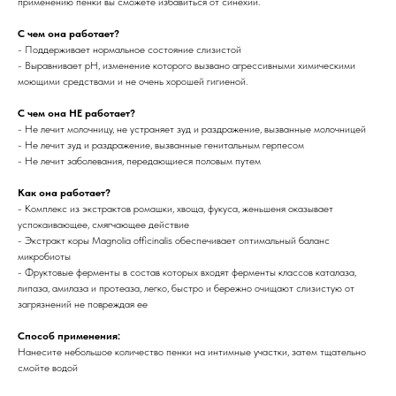
применению пенки вы сможете избавиться от синехии.
С чем она работает?
- Поддерживает нормальное состояние слизистой
- Выравнивает pH, изменение которого вызвано агрессивными химическими
моющими средствами и не очень хорошей гигиеной.
С чем она НЕ работает?
- Не лечит молочницу, не устраняет зуд и раздражение, вызванные молочницей
- Не лечит зуд и раздражение, вызванные генитальным герпесом
- Не лечит заболевания, передающиеся половым путем
Как она работает?
- Комплекс из экстрактов ромашки, хвоща, фукуса, женьшеня оказывает
успокаивающее, смягчающее действие
- Экстракт коры Magnolia officinalis обеспечивает оптимальный баланс
микробиоты
- Фруктовые ферменты в состав которых входят ферменты классов каталаза,
липаза, амилаза и протеаза, легко, быстро и бережно очищают слизистую от
загрязнений не повреждая ее
Способ применения:
Нанесите небольшое количество пенки на интимные участки, затем тщательно
смойте водой