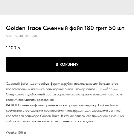
Golden Trace Сменный файл 180 грит 50 шт
SKU:
IN-001-180-50
1 100
р.
В КОРЗИНУ
Сменный файл имеет особую форму вырубки, подходящую для большинства
представленных на рынке педикюрных пилок. Размер файла 109 мм*33 мм.
Специально подобранный состав абразивного материала позволяет быстро и
эффективно удалить ороговения.
ВАЖНО: сменные файлы применяются в процедуре педикюр Golden Trace
совместно с остальными препаратами и инструментами, входящими в линию
средств для педикюра Golden Trace. В случае отдельного применения сменных
файлов изготовитель не несет ответственности за результат.
Weight: 100 g