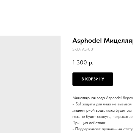
Asphodel Мицелля
SKU:
AS-001
1 300
р.
В КОРЗИНУ
Мицеллярная вода Asphodel береж
и Spf защиты для лица не вызывая
мицеллярной воды, кожа будет ост
глаз не будет сохнуть, покрывать
Принцип действия:
- Поддерживает правильный стату