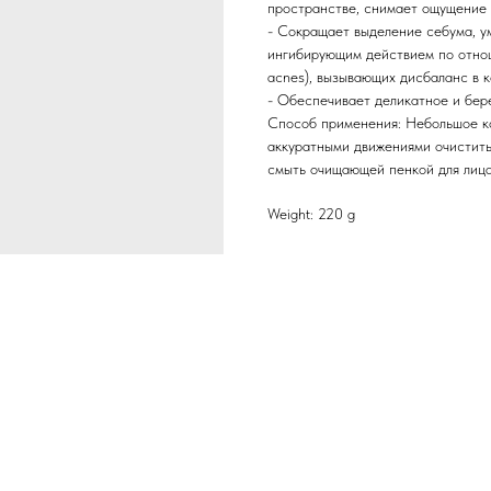
пространстве, снимает ощущение 
- Сокращает выделение себума, у
ингибирующим действием по отноше
acnes), вызывающих дисбаланс в 
- Обеспечивает деликатное и бере
Способ применения: Небольшое ко
аккуратными движениями очистить
смыть очищающей пенкой для лица
Weight: 220 g