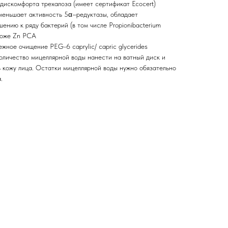
дискомфорта трехалоза (имеет сертификат Ecocert)
меньшает активность 5α–редуктазы, обладает
нию к ряду бактерий (в том числе Propionibacterium
коже Zn PCA
жное очищение PEG-6 caprylic/ capric glycerides
личество мицеллярной воды нанести на ватный диск и
 кожу лица. Остатки мицеллярной воды нужно обязательно
.