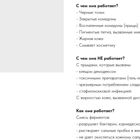
С чем она работает?
- Черные точки
- Закрытые комедоны
- Воспаленные комедоны (прыщи)
- Пигментые пятна, вызванные ми
- Жирная кожа
- Смывает косметику
С чем она НЕ работает?
С прыщами, которые вызваны
- клещом демодексом
- токсичными препаратами (гель-л
- чрезмерным потреблением сладк
- стафилококковой инфекцией.
С жирностью кожи, вызванной дис
Как она работает?
Смесь ферментов:
- разрушает бактерии, корнедесм
- растворяет сальные пробки в же
- не дает окисляться кожному сал