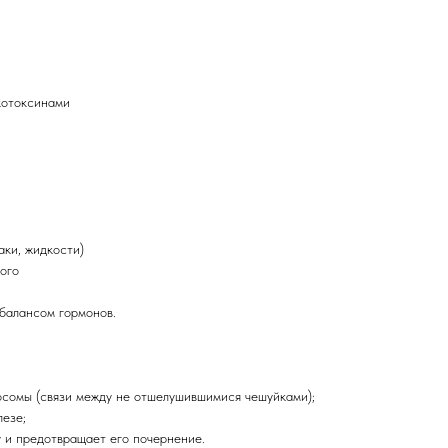
котоксинами
аки, жидкости)
ого
балансом гормонов.
осомы (связи между не отшелушившимися чешуйками);
лезе;
у и предотвращает его почернение.