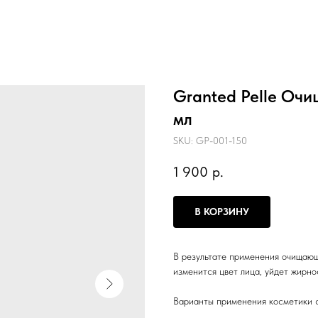
Granted Pelle Оч
мл
SKU:
GP-001-150
1 900
р.
В КОРЗИНУ
В результате применения очищающ
изменится цвет лица, уйдет жирнос
Варианты применения косметики 