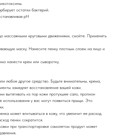
микотоксины.
рбирует остатки бактерий.
сстанавливая pH
ицо массажными круговыми движениями, смойте. Применять
вающую маску. Нанесите пенку плотным слоем на лицо и
мо нанести крем или сыворотку.
ли любое другое средство. Будьте внимательны, крема,
иенты замедлят восстановление вашей кожи.
ами вытягивать из пор кожи протухшее сало, пропион
е использования у вас могут появиться прыщи. Это
жи.
енка может впитываться в кожу, что увеличит ее расход.
асход пенки сократится.
вки при транспортировке самолетом продукт может
давления.