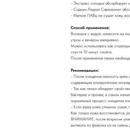
- Экстракт солодки абсорбирует 
- Содиум Лаурил Сарказинат абсо
- Мягкие ПАВы не сушат кожу, во
Способ применения:
Вспеньте с водой, нанесите на л
утром и вечером ежедневно.
Можно использовать как отшелуши
спустя 10 минут смойте.
После применения пенки необходи
Рекомендации:
- После очищения наносить крем и
содержащие комедогенные ингред
- Так как пенка обладает свойств
бактерию и прочее, в самом начал
нормальный процесс очищения ко
- Если ваша кожа слишком сухая, п
Как только кожа восстановится, р
ВНИМАНИЕ: после вскрытия упако
вытекать из флакона из-за смены 