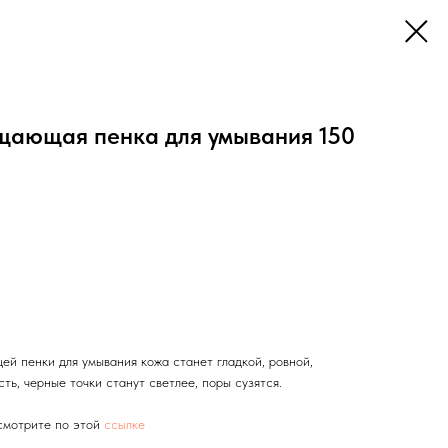
ищающая пенка для умывания 150
ей пенки для умывания кожа станет гладкой, ровной,
ть, черные точки станут светлее, поры сузятся.
смотрите по этой
ссылке