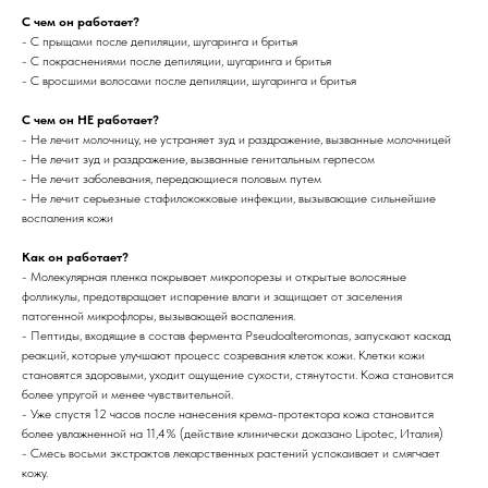
С чем он работает?
- С прыщами после депиляции, шугаринга и бритья
- С покраснениями после депиляции, шугаринга и бритья
- С вросшими волосами после депиляции, шугаринга и бритья
С чем он НЕ работает?
- Не лечит молочницу, не устраняет зуд и раздражение, вызванные молочницей
- Не лечит зуд и раздражение, вызванные генитальным герпесом
- Не лечит заболевания, передающиеся половым путем
- Не лечит серьезные стафилококковые инфекции, вызывающие сильнейшие
воспаления кожи
Как он работает?
- Молекулярная пленка покрывает микропорезы и открытые волосяные
фолликулы, предотвращает испарение влаги и защищает от заселения
патогенной микрофлоры, вызывающей воспаления.
- Пептиды, входящие в состав фермента Pseudoalteromonas, запускают каскад
реакций, которые улучшают процесс созревания клеток кожи. Клетки кожи
становятся здоровыми, уходит ощущение сухости, стянутости. Кожа становится
более упругой и менее чувствительной.
- Уже спустя 12 часов после нанесения крема-протектора кожа становится
более увлажненной на 11,4% (действие клинически доказано Lipotec, Италия)
- Смесь восьми экстрактов лекарственных растений успокаивает и смягчает
кожу.