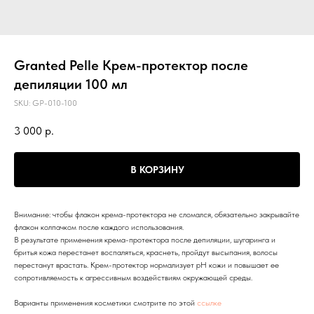
Granted Pelle Крем-протектор после
депиляции 100 мл
SKU:
GP-010-100
3 000
р.
В КОРЗИНУ
Внимание: чтобы флакон крема-протектора не сломался, обязательно закрывайте
флакон колпачком после каждого использования.
В результате применения крема-протектора после депиляции, шугаринга и
бритья кожа перестанет воспаляться, краснеть, пройдут высыпания, волосы
перестанут врастать. Крем-протектор нормализует pH кожи и повышает ее
сопротивляемость к агрессивным воздействиям окружающей среды.
Варианты применения косметики смотрите по этой
ссылке