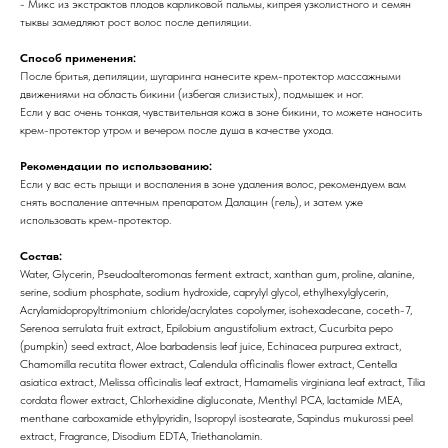
- Микс из экстрактов плодов карликовой пальмы, кипрея узколистного и семян
тыквы замедляют рост волос после депиляции.
Способ применения:
После бритья, депиляции, шугаринга нанесите крем-протектор массажными
движениями на область бикини (избегая слизистых), подмышек и ног.
Если у вас очень тонкая, чувствительная кожа в зоне бикини, то можете наносить
крем-протектор утром и вечером после душа в качестве ухода.
Рекомендации по использованию:
Если у вас есть прыщи и воспаления в зоне удаления волос, рекомендуем вам
снять воспаление аптечным препаратом Далацин (гель), и затем уже
использовать крем-протектор.
Состав:
Water, Glycerin, Pseudoalteromonas ferment extract, xanthan gum, proline, alanine,
serine, sodium phosphate, sodium hydroxide, caprylyl glycol, ethylhexylglycerin,
Acrylamidopropyltrimonium chloride/acrylates copolymer, isohexadecane, coceth-7,
Serenoa serrulata fruit extract, Epilobium angustifolium extract, Cucurbita pepo
(pumpkin) seed extract, Aloe barbadensis leaf juice, Echinacea purpurea extract,
Chamomilla recutita flower extract, Calendula officinalis flower extract, Centella
asiatica extract, Melissa officinalis leaf extract, Hamamelis virginiana leaf extract, Tilia
cordata flower extract, Chlorhexidine digluconate, Menthyl PCA, lactamide MEA,
menthane carboxamide ethylpyridin, Isopropyl isostearate, Sapindus mukurossi peel
extract, Fragrance, Disodium EDTA, Triethanolamin.