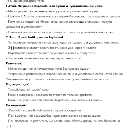
на внешние раздражители.
1 Этап. Эмульсия Asphodel для сухой и чувствительной кожи
- Мягко удаляет загрязнения, не нарушая гидролипидный барьер
- Нежные ПАВы на основе кокоса и черимойи очищают без ощущения сухости
- Комплекс экстрактов яблони, алоэ, семян винограда, эхинацеи и лопуха
увлажняет и успокаивает
- Розмарин защищает от окислительного стресса и укрепляет клетки кожи
2 Этап. Крем Antikuperose Asphodel
- Успокаивает покраснения, снижает чувствительность и укрепляет капилляры.
- Эффективно снижает реактивность кожи уже через 4 недели
- Выравнивает тон, устраняет ощущение жжения и стянутости
- Защищает от перепадов температуры, света и UV
Результат:
- Мягко очищенная и комфортная кожа без чувства сухости
- Устранение раздражения, выравнивание тона и укрепление сосудистой стенки
Увлажнённость, устойчивость к внешним факторам, сияние и гладкость
Подходит для:
- Тонкой, чувствительной кожи
- Кожи с куперозом, розацеа, поствоспалительной эритемой
- Кожи с ощущением стянутости, покраснениями, лёгким жжением
Не подойдёт:
- Жирной и воспалённой коже в стадии обострения
- При выраженной розацеа без терапевтического сопровождения
- При аллергии на растительные компоненты (бессмертник, гинкго, брокколи и
др.)