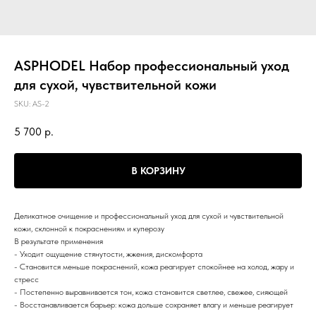
ASPHODEL Набор профессиональный уход
для сухой, чувствительной кожи
SKU:
AS-2
5 700
р.
В КОРЗИНУ
Деликатное очищение и профессиональный уход для сухой и чувствительной
кожи, склонной к покраснениям и куперозу
В результате применения
- Уходит ощущение стянутости, жжения, дискомфорта
- Становится меньше покраснений, кожа реагирует спокойнее на холод, жару и
стресс
- Постепенно выравнивается тон, кожа становится светлее, свежее, сияющей
- Восстанавливается барьер: кожа дольше сохраняет влагу и меньше реагирует